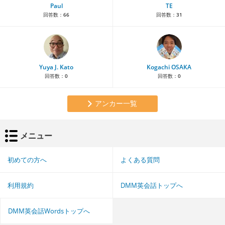
Paul
TE
回答数：
66
回答数：
31
Yuya J. Kato
Kogachi OSAKA
回答数：
0
回答数：
0
アンカー一覧
メニュー
初めての方へ
よくある質問
利用規約
DMM英会話トップへ
DMM英会話Wordsトップへ