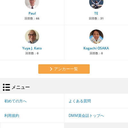
Paul
TE
回答数：
66
回答数：
31
Yuya J. Kato
Kogachi OSAKA
回答数：
0
回答数：
0
アンカー一覧
メニュー
初めての方へ
よくある質問
利用規約
DMM英会話トップへ