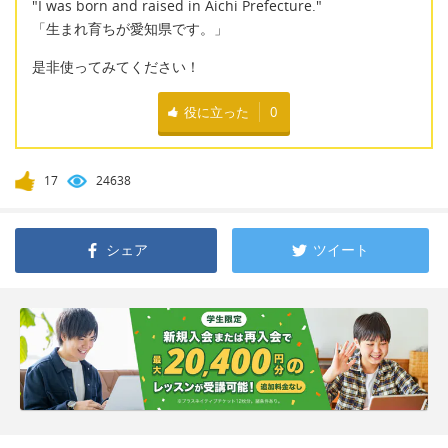
"I was born and raised in Aichi Prefecture."
「生まれ育ちが愛知県です。」
是非使ってみてください！
役に立った
0
17
24638
シェア
ツイート