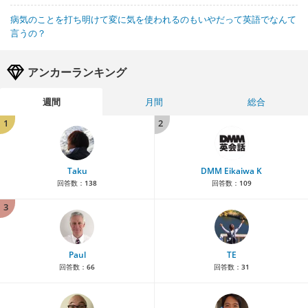
病気のことを打ち明けて変に気を使われるのもいやだって英語でなんて
言うの？
アンカーランキング
週間
月間
総合
1
2
Taku
DMM Eikaiwa K
回答数：
138
回答数：
109
3
Paul
TE
回答数：
66
回答数：
31