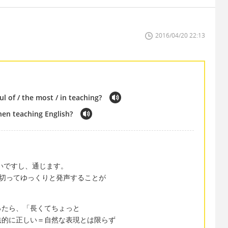
2016/04/20 22:13
ul of / the most / in teaching?
en teaching English?
しいですし、通じます。
区切ってゆっくりと発声することが
ったら、「長くてちょっと
法的に正しい＝自然な表現とは限らず