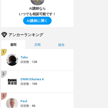
AI講師なら
いつでも相談可能です！
AI講師に聞く
アンカーランキング
週間
月間
総合
1
Taku
回答数：
138
2
DMM Eikaiwa K
回答数：
109
3
Paul
回答数：
66