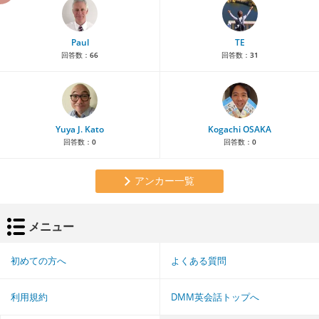
Paul
TE
回答数：
66
回答数：
31
Yuya J. Kato
Kogachi OSAKA
回答数：
0
回答数：
0
アンカー一覧
メニュー
初めての方へ
よくある質問
利用規約
DMM英会話トップへ