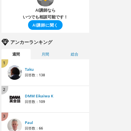
AI講師なら
いつでも相談可能です！
AI講師に聞く
アンカーランキング
週間
月間
総合
1
Taku
回答数：
138
2
DMM Eikaiwa K
回答数：
109
3
Paul
回答数：
66