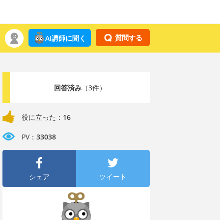
質問する
AI講師に聞く
回答済み
（3件）
役に立った：
16
PV：
33038
シェア
ツイート