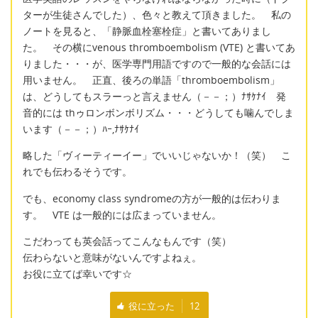
ターが生徒さんでした）、色々と教えて頂きました。 私の
ノートを見ると、「静脈血栓塞栓症」と書いてありまし
た。 その横にvenous thromboembolism (VTE) と書いてあ
りました・・・が、医学専門用語ですので一般的な会話には
用いません。 正直、後ろの単語「thromboembolism」
は、どうしてもスラーっと言えません（－－；）ﾅｻｹﾅｲ 発
音的には thゥロンボンボリズム・・・どうしても噛んでしま
います（－－；）ﾊｰ,ﾅｻｹﾅｲ
略した「ヴィーティーイー」でいいじゃないか！（笑） こ
れでも伝わるそうです。
でも、economy class syndromeの方が一般的は伝わりま
す。 VTE は一般的には広まっていません。
こだわっても英会話ってこんなもんです（笑）
伝わらないと意味がないんですよねぇ。
お役に立てば幸いです☆
役に立った
12