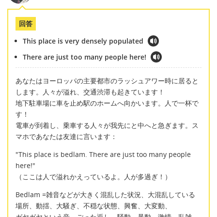
回答
This place is very densely populated
There are just too many people here!
あなたはヨーロッパの主要都市のラッシュアワー時に居ると
します。人々が溢れ、交通渋滞も起きています！
地下駐車場に車を止め駅のホームへ向かいます。人で一杯で
す！
電車が到着し、乗車する人々が我先にと中へと急ぎます。ス
マホであなたは友達に言います：
"This place is bedlam. There are just too many people
here!"
（ここは人で溢れかえっているよ。人が多過ぎ！）
Bedlam =雑音などが大きく混乱した状況、大混乱している
場所、動揺、大騒ぎ、不穏な状態、興奮、大変動、
ガヤガヤという音、ごった返し、騒動、暴動、激情、乱雑、