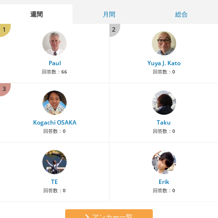
週間
月間
総合
1
2
Paul
Yuya J. Kato
回答数：
66
回答数：
0
3
Kogachi OSAKA
Taku
回答数：
0
回答数：
0
TE
Erik
回答数：
0
回答数：
0
アンカー一覧