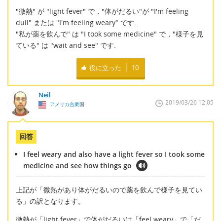
"微熱" が "light fever" で，"体がだるい"が "I'm feeling
dull" または "I'm feeling weary" です.
"私が薬を飲んで" は "I took some medicine" で，"様子を見
ている" は "wait and see" です.
役に立った
10
Neil
2019/03/26 12:05
アメリカ合衆国
回答
I feel weary and also have a light fever so I took some
medicine and see how things go
上記が「微熱があり体がだるいので薬を飲んで様子を見てい
る」の訳となります。
微熱が「light fever」で体がだるいは「feel weary」で「だ