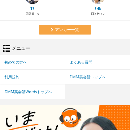
TE
Erik
回答数：
0
回答数：
0
アンカー一覧
メニュー
初めての方へ
よくある質問
利用規約
DMM英会話トップへ
DMM英会話Wordsトップへ