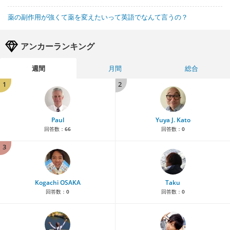
薬の副作用が強くて薬を変えたいって英語でなんて言うの？
アンカーランキング
週間
月間
総合
1
2
Paul
Yuya J. Kato
回答数：
66
回答数：
0
3
Kogachi OSAKA
Taku
回答数：
0
回答数：
0