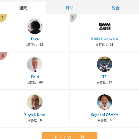
週間
月間
総合
1
2
Taku
DMM Eikaiwa K
回答数：
138
回答数：
109
3
Paul
TE
回答数：
66
回答数：
31
Yuya J. Kato
Kogachi OSAKA
回答数：
0
回答数：
0
アンカー一覧