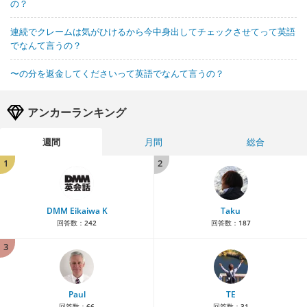
の？
連続でクレームは気がひけるから今中身出してチェックさせてって英語
でなんて言うの？
〜の分を返金してくださいって英語でなんて言うの？
アンカーランキング
週間
月間
総合
1
2
DMM Eikaiwa K
Taku
回答数：
242
回答数：
187
3
Paul
TE
回答数：
66
回答数：
31