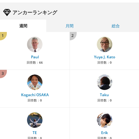
アンカーランキング
週間
月間
総合
1
2
Paul
Yuya J. Kato
回答数：
66
回答数：
0
3
Kogachi OSAKA
Taku
回答数：
0
回答数：
0
TE
Erik
回答数：
0
回答数：
0