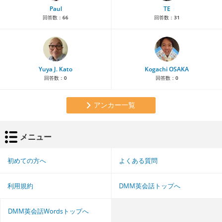
Paul
TE
回答数：
66
回答数：
31
Yuya J. Kato
Kogachi OSAKA
回答数：
0
回答数：
0
アンカー一覧
メニュー
初めての方へ
よくある質問
利用規約
DMM英会話トップへ
DMM英会話Wordsトップへ