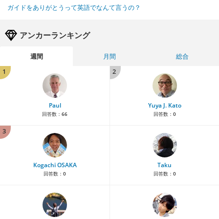
ガイドをありがとうって英語でなんて言うの？
アンカーランキング
週間
月間
総合
1
2
Paul
Yuya J. Kato
回答数：
66
回答数：
0
3
Kogachi OSAKA
Taku
回答数：
0
回答数：
0