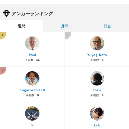
アンカーランキング
週間
月間
総合
1
2
Paul
Yuya J. Kato
回答数：
66
回答数：
0
3
Kogachi OSAKA
Taku
回答数：
0
回答数：
0
TE
Erik