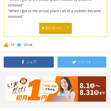
stressed"
"When I got to the actual place I all of a sudden became
stressed"
役に立った
7
25
28146
シェア
ツイート