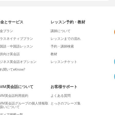
料金とサービス
レッスン予約・教材
金プラン
講師について
ラスネイティブプラン
レッスンまでの流れ
国語・中国語レッスン
予約・講師検索
供向け英会話
教材
ジネス英会話オプション
レッスンチケット
れ聞いてeKnow?
DMM英会話について
お客様サポート
MM英会話利用規約
よくある質問
MM英会話グループの個人情報取
とっさのフレーズ集
扱いについて
ディア掲載一覧