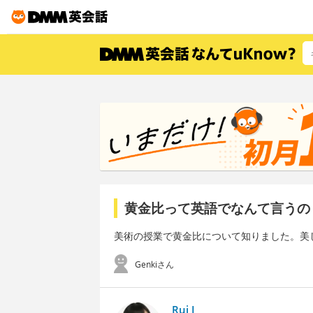
黄金比って英語でなんて言うの
美術の授業で黄金比について知りました。美
Genkiさん
Rui I