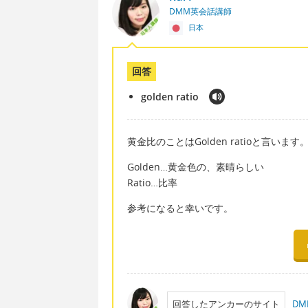
DMM英会話講師
日本
回答
golden ratio
黄金比のことはGolden ratioと言います
Golden…黄金色の、素晴らしい
Ratio…比率
参考になると幸いです。
回答したアンカーのサイト
D