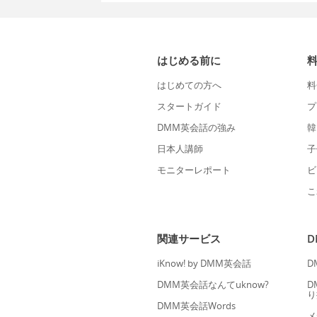
はじめる前に
はじめての方へ
料
スタートガイド
プ
DMM英会話の強み
韓
日本人講師
子
モニターレポート
ビ
こ
関連サービス
iKnow! by DMM英会話
D
DMM英会話なんてuknow?
D
り
DMM英会話Words
メ