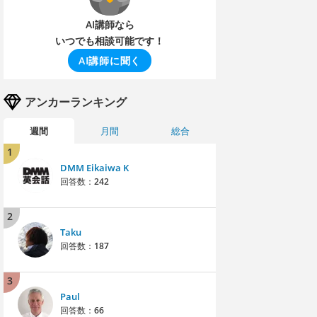
AI講師なら
いつでも相談可能です！
AI講師に聞く
アンカーランキング
週間
月間
総合
1
DMM Eikaiwa K
回答数：
242
2
Taku
回答数：
187
3
Paul
回答数：
66