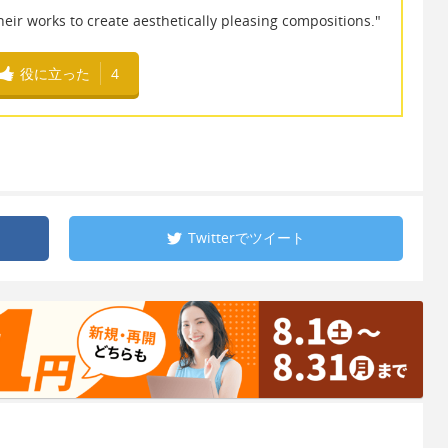
heir works to create aesthetically pleasing compositions."
役に立った
4
Twitterで
ツイート