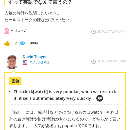
すって英語でなんて言うの？
人気の時計を説明したいとき。
セールストークの様な形でいいたい。
Mishaさん
2016/04/26 18:47
12
19894
David Thayne
2016/04/30 00:44
アメリカ合衆国
回答
This clock[watch] is very popular, when we re-stock
it, it sells out immediately[very quickly].
「時計」には、腕時計など身につけるものはwatch、それ以
外の置き時計や掛け時計はclockになるので、どちらかで言い
表します。「人気がある」はpopularでOKですね。