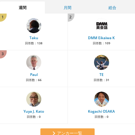
週間
月間
総合
1
2
Taku
DMM Eikaiwa K
回答数：
138
回答数：
109
3
Paul
TE
回答数：
66
回答数：
31
Yuya J. Kato
Kogachi OSAKA
回答数：
0
回答数：
0
アンカー一覧