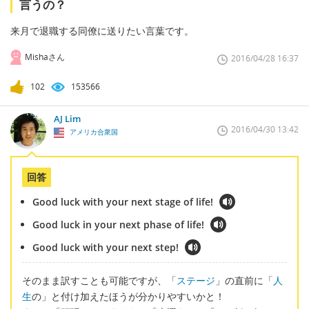
言うの？
来月で退職する同僚に送りたい言葉です。
Mishaさん
2016/04/28 16:37
102
153566
AJ Lim
2016/04/30 13:42
アメリカ合衆国
回答
Good luck with your next stage of life!
Good luck in your next phase of life!
Good luck with your next step!
そのまま訳すことも可能ですが、「
ステージ
」の直前に「
人
生
の」と付け加えたほうが分かりやすいかと！