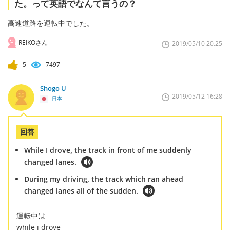
た。って英語でなんて言うの？
高速道路を運転中でした。
REIKOさん
2019/05/10 20:25
5
7497
Shogo U
2019/05/12 16:28
日本
回答
While I drove, the track in front of me suddenly
changed lanes.
During my driving, the track which ran ahead
changed lanes all of the sudden.
運転中は
while i drove