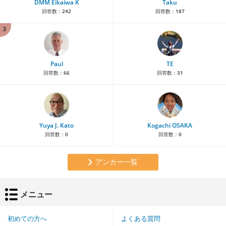
DMM Eikaiwa K
Taku
回答数：
242
回答数：
187
3
Paul
TE
回答数：
66
回答数：
31
Yuya J. Kato
Kogachi OSAKA
回答数：
0
回答数：
0
アンカー一覧
メニュー
初めての方へ
よくある質問