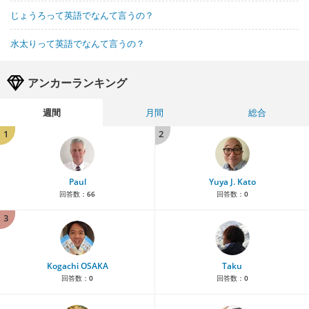
じょうろって英語でなんて言うの？
水太りって英語でなんて言うの？
アンカーランキング
週間
月間
総合
1
2
Paul
Yuya J. Kato
回答数：
66
回答数：
0
3
Kogachi OSAKA
Taku
回答数：
0
回答数：
0