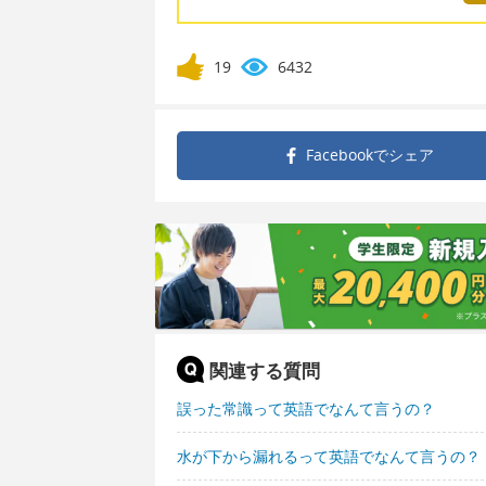
19
6432
Facebookで
シェア
関連する質問
誤った常識って英語でなんて言うの？
水が下から漏れるって英語でなんて言うの？