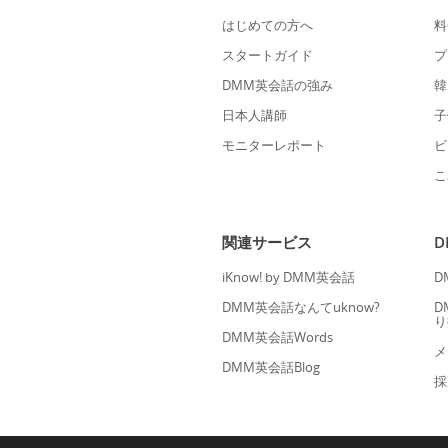
はじめての方へ
料
スタートガイド
プ
DMM英会話の強み
韓
日本人講師
子
モニターレポート
ビ
こ
関連サービス
iKnow! by DMM英会話
D
DMM英会話なんてuknow?
D
り
DMM英会話Words
メ
DMM英会話Blog
採