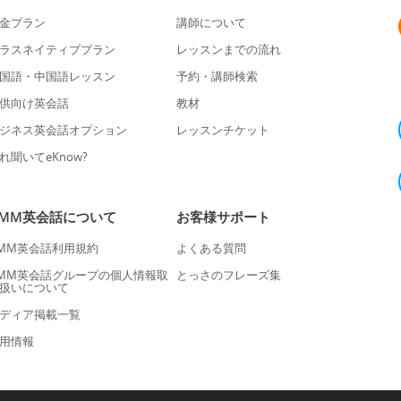
金プラン
講師について
ラスネイティブプラン
レッスンまでの流れ
国語・中国語レッスン
予約・講師検索
供向け英会話
教材
ジネス英会話オプション
レッスンチケット
れ聞いてeKnow?
DMM英会話について
お客様サポート
MM英会話利用規約
よくある質問
MM英会話グループの個人情報取
とっさのフレーズ集
扱いについて
ディア掲載一覧
用情報