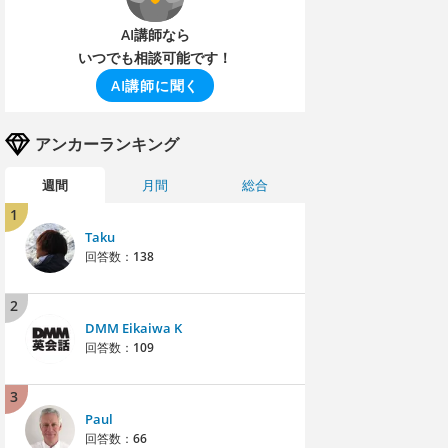
AI講師なら
いつでも相談可能です！
AI講師に聞く
アンカーランキング
週間
月間
総合
1
Taku
回答数：
138
2
DMM Eikaiwa K
回答数：
109
3
Paul
回答数：
66