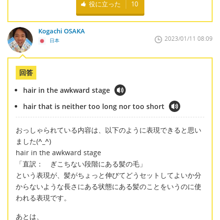
役に立った
10
Kogachi OSAKA
2023/01/11 08:09
日本
回答
hair in the awkward stage
hair that is neither too long nor too short
おっしゃられている内容は、以下のように表現できると思い
ました(
^_^
)
hair in the awkward stage
「直訳： ぎこちない段階にある髪の毛」
という表現が、髪がちょっと伸びてどうセットしてよいか分
からないような長さにある状態にある髪のことをいうのに使
われる表現です。
あとは、