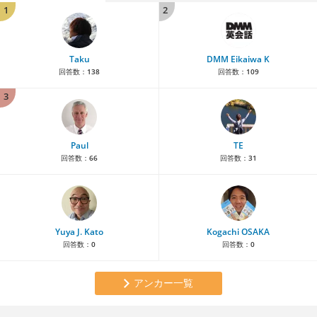
1
2
Taku
DMM Eikaiwa K
回答数：
138
回答数：
109
3
Paul
TE
回答数：
66
回答数：
31
Yuya J. Kato
Kogachi OSAKA
回答数：
0
回答数：
0
アンカー一覧