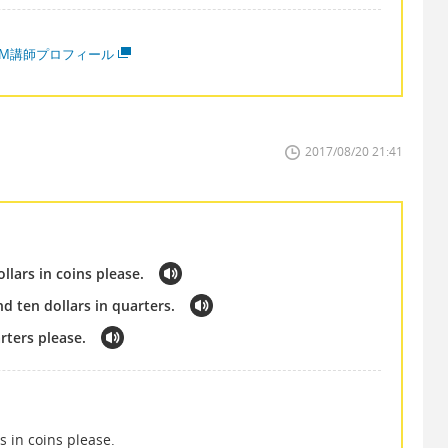
MM講師プロフィール
2017/08/20 21:41
llars in coins please.
nd ten dollars in quarters.
arters please.
s in coins please.