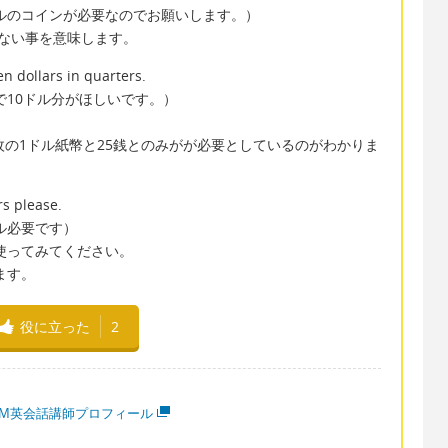
ドルのコインが必要なのでお願いします。）
ない事を意味します。
en dollars in quarters.
で10ドル分がほしいです。）
枚の1ドル紙幣と25銭とのみがが必要としているのがわかりま
rs please.
ル必要です）
、使ってみてください。
ます。
役に立った
2
MM英会話講師プロフィール