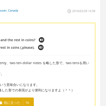
couver, Canada
2016/02/29 14:56
 and the rest in coins?
est in coins (,please).
wenty、two ten-dollar notes を略した形で、two tensを用い
す。
貨で」という意味合いになります。
、略した形での表現がより便利になりますよ（＾＾）
役に立った
16