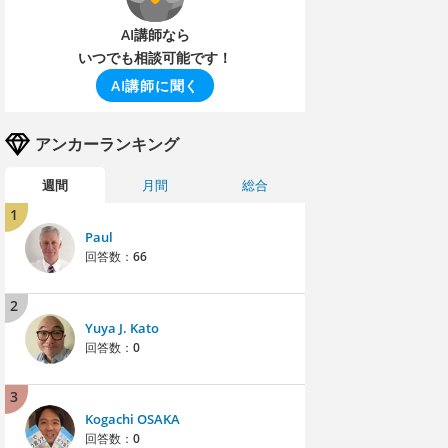
AI講師なら
いつでも相談可能です！
AI講師に聞く
アンカーランキング
週間
月間
総合
1
Paul
回答数：
66
2
Yuya J. Kato
回答数：
0
3
Kogachi OSAKA
回答数：
0