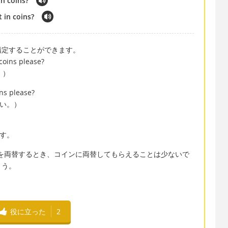
in coins?
 in coins?
指定することができます。
 coins please?
。）
ins please?
さい。）
。
ます。
でお金を両替するとき、コインに両替してもらえることは少ないで
ょう。
役に立った
2