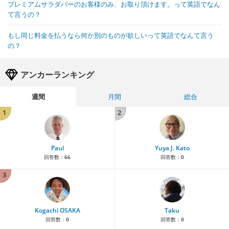
プレミアムサラダバーのお客様のみ、お取り頂けます。って英語でなん
て言うの？
もし同じ料金を払うなら何か別のものが欲しいって英語でなんて言う
の？
アンカーランキング
週間
月間
総合
1
2
Paul
Yuya J. Kato
回答数：
66
回答数：
0
3
Kogachi OSAKA
Taku
回答数：
0
回答数：
0