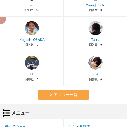
Paul
Yuya J. Kato
回答数：
66
回答数：
0
3
Kogachi OSAKA
Taku
回答数：
0
回答数：
0
TE
Erik
回答数：
0
回答数：
0
アンカー一覧
メニュー
初めての方へ
よくある質問