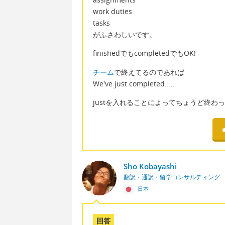
work duties
tasks
がふさわしいです。
finishedでもcompletedでもOK!
チーム
で終えてるのであれば
We've just completed.....
justを入れることによってちょうど終わ
Sho Kobayashi
翻訳・通訳・留学コンサルティング
日本
回答