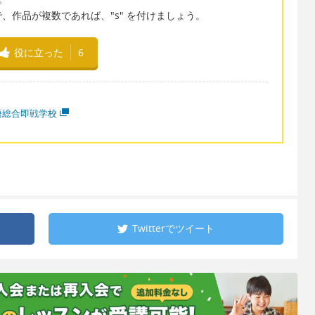
、作品が複数であれば、"s" を付けましょう。
役に立った
6
語総合即戦学校
Twitterで
ツイート