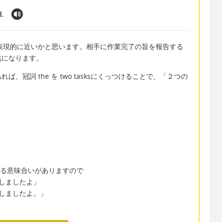
d.
kが表現的に近いかと思います。相手に作業完了の旨を報告する
然になります。
冠詞 the を two tasksにくっつけることで、「２つの
ける意味合いがありますので
了しましたよ」
了しましたよ。」