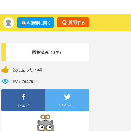
質問する
AI講師に聞く
回答済み
（3件）
役に立った：
40
PV：
76475
シェア
ツイート