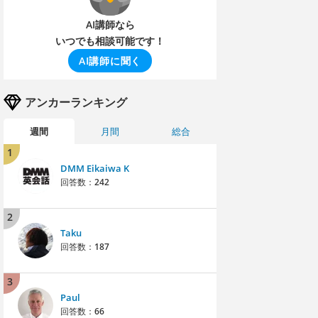
AI講師なら
いつでも相談可能です！
AI講師に聞く
アンカーランキング
週間
月間
総合
1
DMM Eikaiwa K
回答数：
242
2
Taku
回答数：
187
3
Paul
回答数：
66