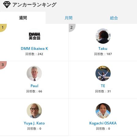
アンカーランキング
週間
月間
総合
1
2
DMM Eikaiwa K
Taku
回答数：
242
回答数：
187
3
Paul
TE
回答数：
66
回答数：
31
Yuya J. Kato
Kogachi OSAKA
回答数：
0
回答数：
0