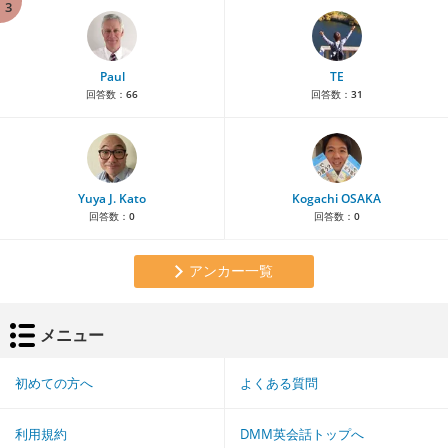
3
Paul
TE
回答数：
66
回答数：
31
Yuya J. Kato
Kogachi OSAKA
回答数：
0
回答数：
0
アンカー一覧
メニュー
初めての方へ
よくある質問
利用規約
DMM英会話トップへ