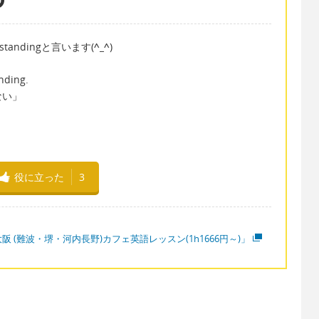
rstandingと言います(
^_^
)
nding.
ない」
役に立った
3
阪 (難波・堺・河内長野)カフェ英語レッスン(1h1666円～)」