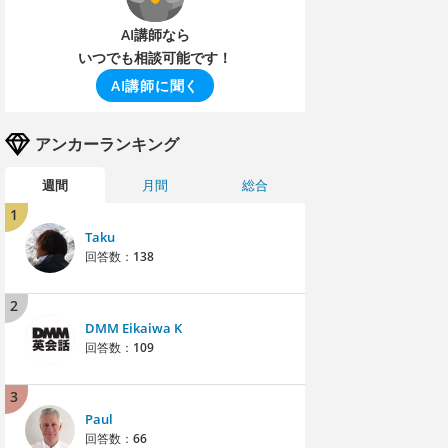
AI講師なら
いつでも相談可能です！
AI講師に聞く
アンカーランキング
週間
月間
総合
1
Taku
回答数：
138
2
DMM Eikaiwa K
回答数：
109
3
Paul
回答数：
66