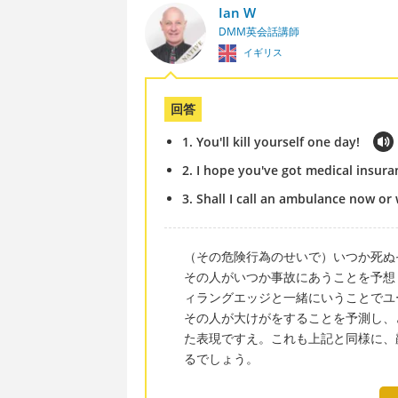
Ian W
DMM英会話講師
イギリス
回答
1. You'll kill yourself one day!
2. I hope you've got medical insura
3. Shall I call an ambulance now o
（その危険行為のせいで）いつか死ぬ
その人がいつか事故にあうことを予想
ィラングエッジと一緒にいうことでユ
その人が大けがをすることを予測し、
た表現ですえ。これも上記と同様に、
るでしょう。