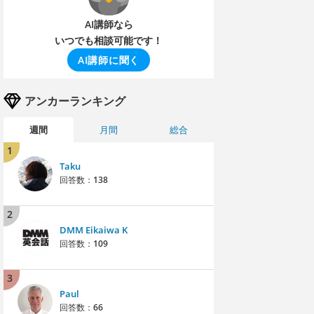
AI講師なら
いつでも相談可能です！
AI講師に聞く
アンカーランキング
週間
月間
総合
1
Taku
回答数：
138
2
DMM Eikaiwa K
回答数：
109
3
Paul
回答数：
66