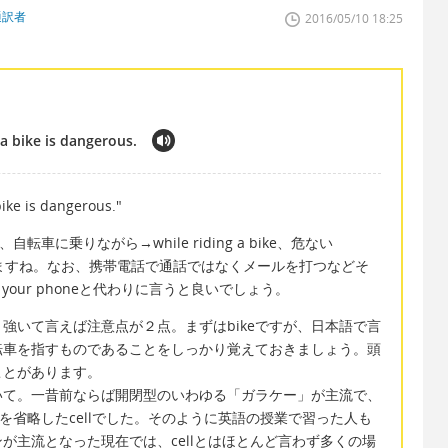
通訳者
2016/05/10 18:25
a bike is dangerous.
bike is dangerous."
ne、自転車に乗りながら→while riding a bike、危ない
なりますね。なお、携帯電話で通話ではなくメールを打つなどそ
your phoneと代わりに言うと良いでしょう。
強いて言えば注意点が２点。まずはbikeですが、日本語で言
転車を指すものであることをしっかり覚えておきましょう。頭
ことがあります。
いて。一昔前ならば開閉型のいわゆる「ガラケー」が主流で、
neを省略したcellでした。そのように英語の授業で習った人も
が主流となった現在では、cellとはほとんど言わず多くの場