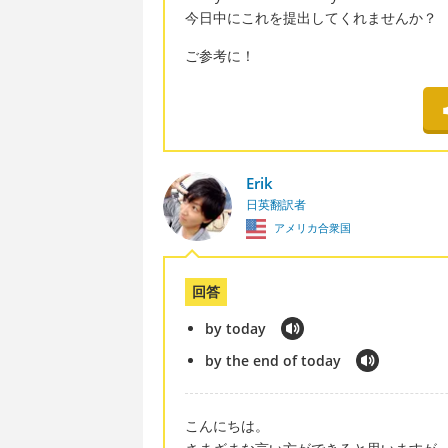
今日中にこれを提出してくれませんか？
ご参考に！
Erik
日英翻訳者
アメリカ合衆国
回答
by today
by the end of today
こんにちは。