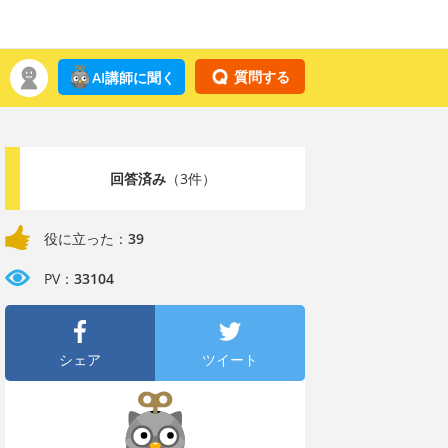
質問する
AI講師に聞く
回答済み
（3件）
役に立った：
39
PV：
33104
シェア
ツイート