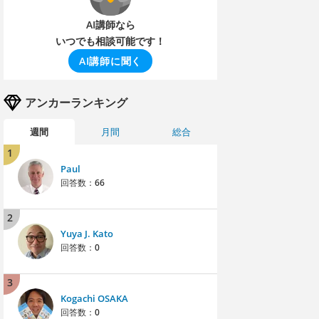
AI講師なら
いつでも相談可能です！
AI講師に聞く
アンカーランキング
週間
月間
総合
1
Paul
回答数：
66
2
Yuya J. Kato
回答数：
0
3
Kogachi OSAKA
回答数：
0