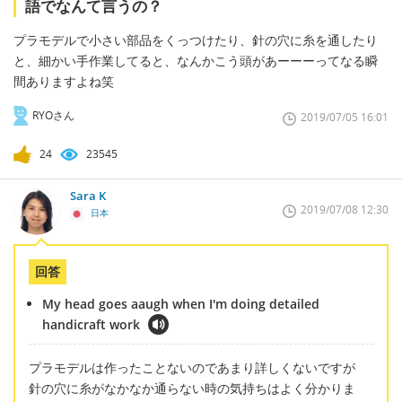
語でなんて言うの？
プラモデルで小さい部品をくっつけたり、針の穴に糸を通したり
と、細かい手作業してると、なんかこう頭があーーーってなる瞬
間ありますよね笑
RYOさん
2019/07/05 16:01
24
23545
Sara K
2019/07/08 12:30
日本
回答
My head goes aaugh when I'm doing detailed
handicraft work
プラモデルは作ったことないのであまり詳しくないですが
針の穴に糸がなかなか通らない時の気持ちはよく分かりま