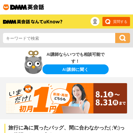
質問する
AI講師ならいつでも相談可能で
す！
AI講師に聞く
旅行に為に買ったバッグ、間に合わなかった( ;∀;)っ