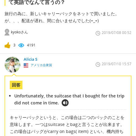
て英語でなんて言うの？
旅行の為に、新しいキャリーバックをネットで買いました。
が、、、配送が遅れ、間に合いませんでした(+_+)
kyokoさん
2019/07/08 00:52
3
4191
Alicia S
2019/07/10 15:57
アメリカ合衆国
回答
Unfortunately, the suitcase that I bought for the trip
did not come in time.
キャリーバックというと、この場合は二つのバックのことを
意味します。一つはsuitcase とbagと言うことが出来ます。
この場合はバッグがcarry on bags( item) といい、機内持ち