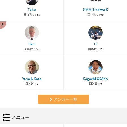
Taku
DMM Eikaiwa K
回答数：
138
回答数：
109
3
Paul
TE
回答数：
66
回答数：
31
Yuya J. Kato
Kogachi OSAKA
回答数：
0
回答数：
0
アンカー一覧
メニュー