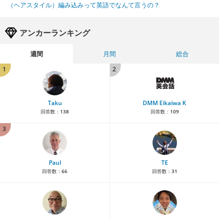
（ヘアスタイル）編み込みって英語でなんて言うの？
アンカーランキング
週間
月間
総合
1
2
Taku
DMM Eikaiwa K
回答数：
138
回答数：
109
3
Paul
TE
回答数：
66
回答数：
31