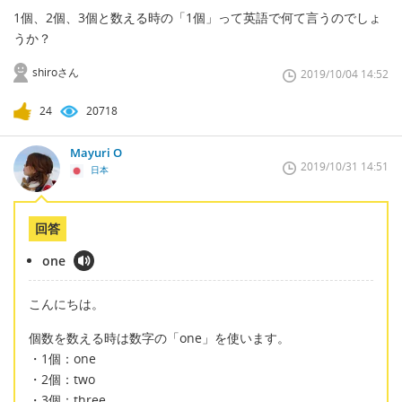
1個、2個、3個と数える時の「1個」って英語で何て言うのでしょ
うか？
shiroさん
2019/10/04 14:52
24
20718
Mayuri O
2019/10/31 14:51
日本
回答
one
こんにちは。
個数を数える時は数字の「one」を使います。
・1個：one
・2個：two
・3個：three