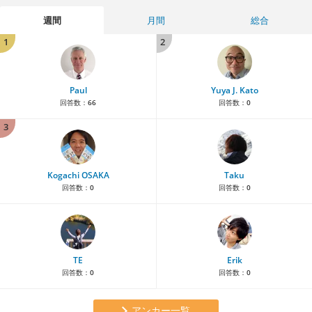
週間
月間
総合
1
2
Paul
Yuya J. Kato
回答数：
66
回答数：
0
3
Kogachi OSAKA
Taku
回答数：
0
回答数：
0
TE
Erik
回答数：
0
回答数：
0
アンカー一覧