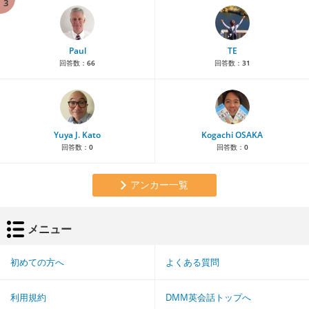
3
Paul
TE
回答数：
66
回答数：
31
Yuya J. Kato
Kogachi OSAKA
回答数：
0
回答数：
0
アンカー一覧
メニュー
初めての方へ
よくある質問
利用規約
DMM英会話トップへ