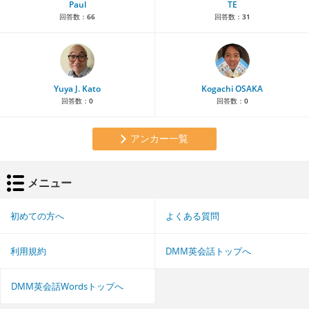
Paul
TE
回答数：
66
回答数：
31
Yuya J. Kato
Kogachi OSAKA
回答数：
0
回答数：
0
アンカー一覧
メニュー
初めての方へ
よくある質問
利用規約
DMM英会話トップへ
DMM英会話Wordsトップへ