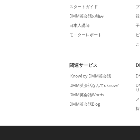
スタートガイド
プ
DMM英会話の強み
韓
日本人講師
子
モニターレポート
ビ
こ
関連サービス
iKnow! by DMM英会話
D
DMM英会話なんてuknow?
D
り
DMM英会話Words
メ
DMM英会話Blog
採