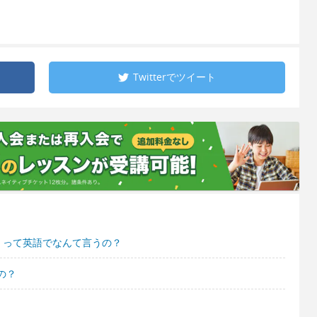
Twitterで
ツイート
 って英語でなんて言うの？
の？