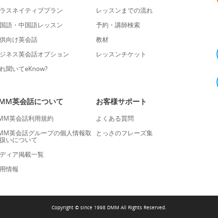
ラスネイティブプラン
レッスンまでの流れ
国語・中国語レッスン
予約・講師検索
供向け英会話
教材
ジネス英会話オプション
レッスンチケット
れ聞いてeKnow?
DMM英会話について
お客様サポート
MM英会話利用規約
よくある質問
MM英会話グループの個人情報取
とっさのフレーズ集
扱いについて
ディア掲載一覧
用情報
Copyright © since 1998 DMM All Rights Reserved.