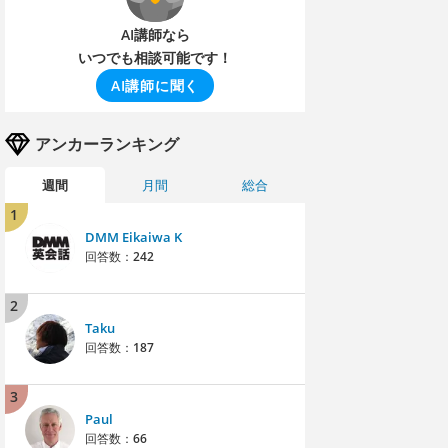
AI講師なら
いつでも相談可能です！
AI講師に聞く
アンカーランキング
週間
月間
総合
1
DMM Eikaiwa K
回答数：
242
2
Taku
回答数：
187
3
Paul
回答数：
66