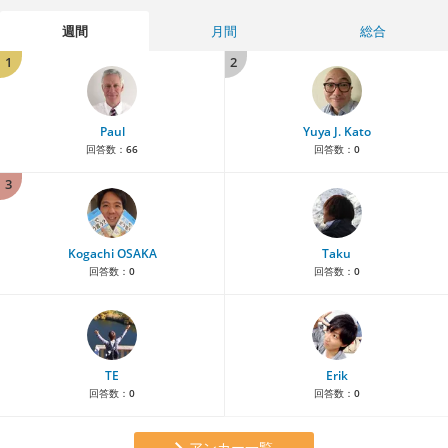
週間
月間
総合
1
2
Paul
Yuya J. Kato
回答数：
66
回答数：
0
3
Kogachi OSAKA
Taku
回答数：
0
回答数：
0
TE
Erik
回答数：
0
回答数：
0
アンカー一覧