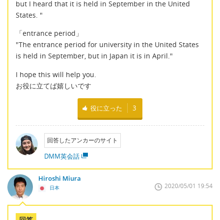
but I heard that it is held in September in the United
States. "
「entrance period」
"The entrance period for university in the United States
is held in September, but in Japan it is in April."
I hope this will help you.
お役に立てば嬉しいです
役に立った
3
回答したアンカーのサイト
DMM英会話
Hiroshi Miura
2020/05/01 19:54
日本
回答