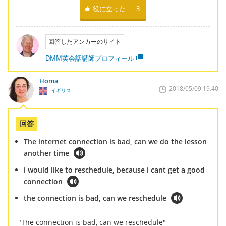
役に立った
3
回答したアンカーのサイト
DMM英会話講師プロフィール
Homa
2018/05/09 19:40
イギリス
回答
The internet connection is bad, can we do the lesson
another time
i would like to reschedule, because i cant get a good
connection
the connection is bad, can we reschedule
"The connection is bad, can we reschedule"