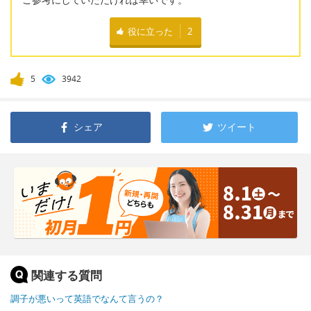
役に立った
2
5
3942
シェア
ツイート
関連する質問
調子が悪いって英語でなんて言うの？