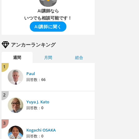
AI講師なら
いつでも相談可能です！
AI講師に聞く
アンカーランキング
週間
月間
総合
1
Paul
回答数：
66
2
Yuya J. Kato
回答数：
0
3
Kogachi OSAKA
回答数：
0