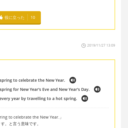
役に立った
10
2019/11/27 13:09
spring to celebrate the New Year.
 spring for New Year's Eve and New Year's Day.
very year by travelling to a hot spring.
pring to celebrate the New Year.」
ます。と言う意味です。