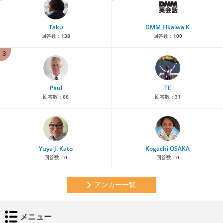
Taku
DMM Eikaiwa K
回答数：
138
回答数：
109
3
Paul
TE
回答数：
66
回答数：
31
Yuya J. Kato
Kogachi OSAKA
回答数：
0
回答数：
0
アンカー一覧
メニュー