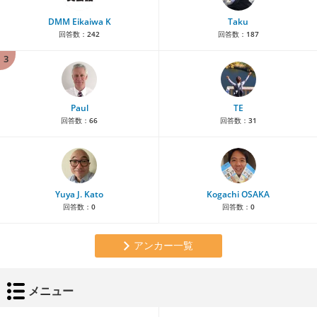
DMM Eikaiwa K
Taku
回答数：
242
回答数：
187
3
Paul
TE
回答数：
66
回答数：
31
Yuya J. Kato
Kogachi OSAKA
回答数：
0
回答数：
0
アンカー一覧
メニュー