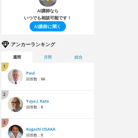
AI講師なら
いつでも相談可能です！
AI講師に聞く
アンカーランキング
週間
月間
総合
1
Paul
回答数：
66
2
Yuya J. Kato
回答数：
0
3
Kogachi OSAKA
回答数：
0