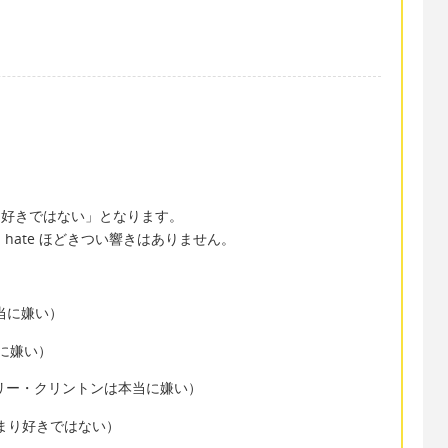
）
～があまり好きではない」となります。
 ～ は hate ほどきつい響きはありません。
のが本当に嫌い）
は本当に嫌い）
inton.（ヒラリー・クリントンは本当に嫌い）
ーヒーはあまり好きではない）