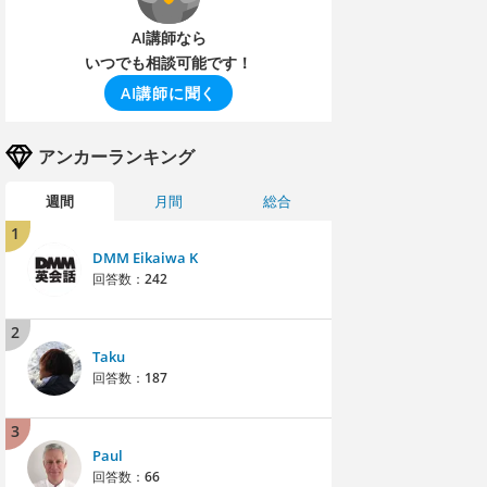
AI講師なら
いつでも相談可能です！
AI講師に聞く
アンカーランキング
週間
月間
総合
1
DMM Eikaiwa K
回答数：
242
2
Taku
回答数：
187
3
Paul
回答数：
66