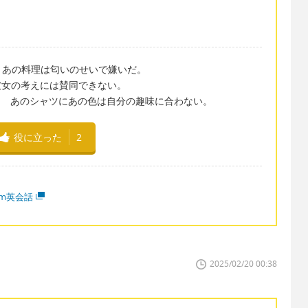
the smell. あの料理は匂いのせいで嫌いだ。
hts. 彼・彼女の考えには賛同できない。
not my taste. あのシャツにあの色は自分の趣味に合わない。
役に立った
2
mm英会話
2025/02/20 00:38