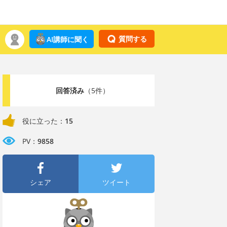
質問する
AI講師に聞く
回答済み
（5件）
役に立った：
15
PV：
9858
シェア
ツイート