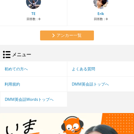
TE
Erik
回答数：
0
回答数：
0
アンカー一覧
メニュー
初めての方へ
よくある質問
利用規約
DMM英会話トップへ
DMM英会話Wordsトップへ