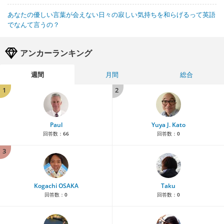
あなたの優しい言葉が会えない日々の寂しい気持ちを和らげるって英語
でなんて言うの？
アンカーランキング
週間
月間
総合
1
2
Paul
Yuya J. Kato
回答数：
66
回答数：
0
3
Kogachi OSAKA
Taku
回答数：
0
回答数：
0